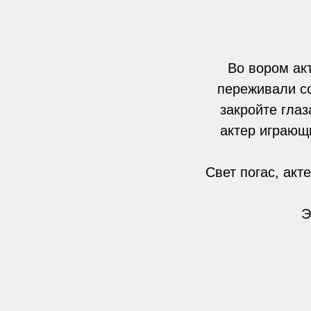
Во вором ак
переживали со
закройте глаз
актер играющи
Свет погас, акт
Э