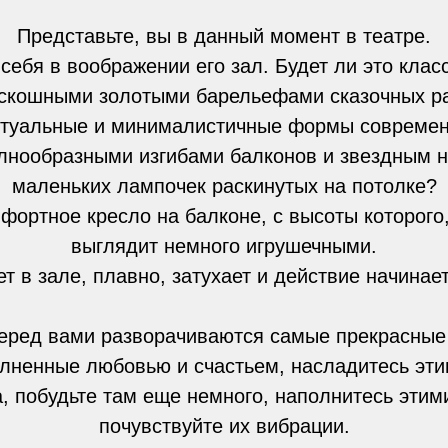
Представьте, вы в данный момент в театре.
себя в воображении его зал. Будет ли это клас
скошными золотыми барельефами сказочных ра
птуальные и минималистичные формы современ
лнообразными изгибами балконов и звездным н
маленьких лампочек раскинутых на потолке?
фортное кресло на балконе, с высоты которого
выглядит немного игрушечными.
ет в зале, плавно, затухает и действие начинает
перед вами разворачиваются самые прекрасны
олненные любовью и счастьем, насладитесь эти
а, побудьте там еще немного, наполнитесь этим
почувствуйте их вибрации.