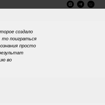
оторое создало
, то поиграться
сознания просто
 результат
ию во