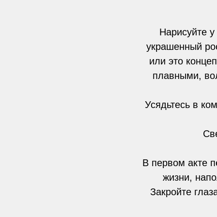
Нарисуйте у 
украшенный ро
или это конце
плавными, во
Усядьтесь в ком
Св
В первом акте 
жизни, нап
Закройте глаз