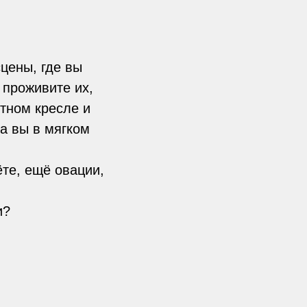
цены, где вы
 проживите их,
ртном кресле и
 а вы в мягком
ёте, ещё овации,
и?